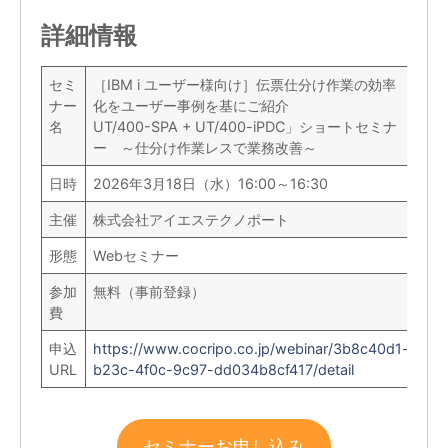
詳細情報
セミ
［IBM i ユーザー様向け］伝票仕分け作業の効率
ナー
化をユーザー事例を基にご紹介
名
UT/400-SPA + UT/400-iPDC」ショートセミナ
ー ～仕分け作業レスで業務改善～
日時
2026年3月18日（水）16:00～16:30
主催
株式会社アイエステクノポート
形態
Webセミナー
参加
無料（事前登録）
費
申込
https://www.cocripo.co.jp/webinar/3b8c40d1-
URL
b23c-4f0c-9c97-dd034b8cf417/detail
セミナーお申し込み