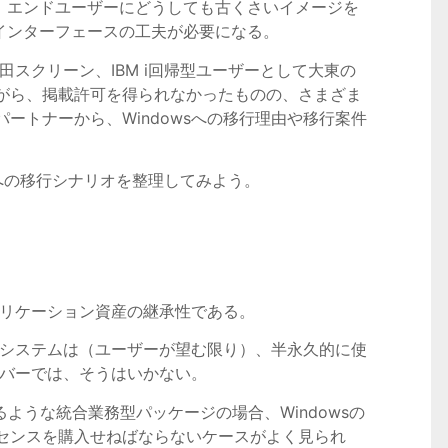
ると、エンドユーザーにどうしても古くさいイメージを
・インターフェースの工夫が必要になる。
野田スクリーン、IBM i回帰型ユーザーとして大東の
がら、掲載許可を得られなかったものの、さまざま
ートナーから、Windowsへの移行理由や移行案件
 iへの移行シナリオを整理してみよう。
アプリケーション資産の継承性である。
したシステムは（ユーザーが望む限り）、半永久的に使
ーバーでは、そうはいかない。
ような統合業務型パッケージの場合、Windowsの
センスを購入せねばならないケースがよく見られ