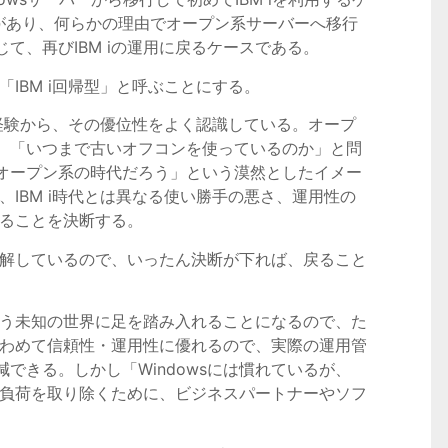
経験があり、何らかの理由でオープン系サーバーへ移行
て、再びIBM iの運用に戻るケースである。
「IBM i回帰型」と呼ぶことにする。
の利用経験から、その優位性をよく認識している。オープ
、「いつまで古いオフコンを使っているのか」と問
オープン系の時代だろう」という漠然としたイメー
の、IBM i時代とは異なる使い勝手の悪さ、運用性の
戻ることを決断する。
に理解しているので、いったん決断が下れば、戻ること
という未知の世界に足を踏み入れることになるので、た
はきわめて信頼性・運用性に優れるので、実際の運用管
できる。しかし「Windowsには慣れているが、
的な負荷を取り除くために、ビジネスパートナーやソフ