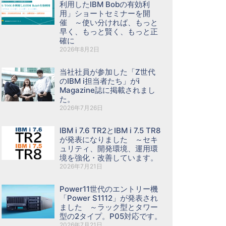
利用したIBM Bobの有効利
用」ショートセミナーを開
催 ～使い分ければ、もっと
早く、もっと賢く、もっと正
確に
2026年8月2日
当社社員が参加した「Z世代
のIBM i担当者たち」がi
Magazine誌に掲載されまし
た。
2026年7月26日
IBM i 7.6 TR2とIBM i 7.5 TR8
が発表になりました ～セキ
ュリティ、開発環境、運用環
境を強化・改善しています。
2026年7月21日
Power11世代のエントリー機
「Power S1112」が発表され
ました ～ラック型とタワー
型の2タイプ。P05対応です。
2026年7月21日