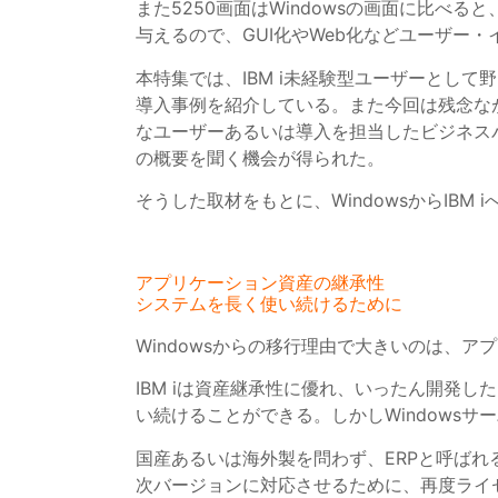
また5250画面はWindowsの画面に比べ
与えるので、GUI化やWeb化などユーザー
本特集では、IBM i未経験型ユーザーとして
導入事例を紹介している。また今回は残念な
なユーザーあるいは導入を担当したビジネスパ
の概要を聞く機会が得られた。
そうした取材をもとに、WindowsからIBM
アプリケーション資産の継承性
システムを長く使い続けるために
Windowsからの移行理由で大きいのは、
IBM iは資産継承性に優れ、いったん開発
い続けることができる。しかしWindowsサ
国産あるいは海外製を問わず、ERPと呼ばれる
次バージョンに対応させるために、再度ライ