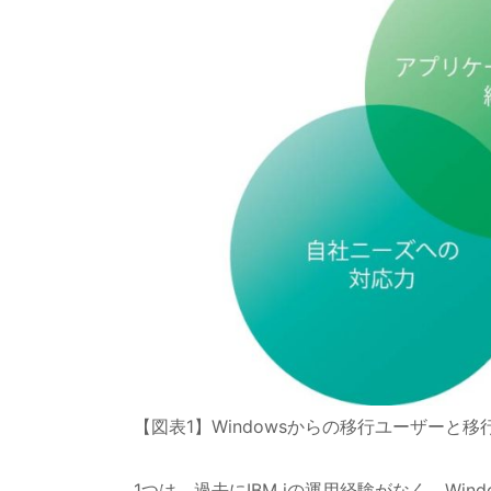
【図表1】Windowsからの移行ユーザーと移
1つは、過去にIBM iの運用経験がなく、Win