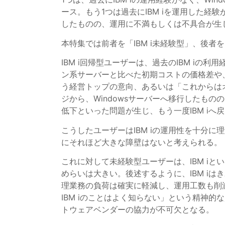
ース。もう1つは過去にIBM iを運用した
したものの、運用に不満もしくは不具合が生じ
本特集では前者を「IBM i未経験型」、後者を
IBM i回帰型ユーザーは、過去のIBM i
ン系サーバーと比べた初期コストの価格差や
う経営トップの意向、あるいは「これからは
ジから、Windowsサーバーへ移行したもの
低下といった問題が生じ、もう一度IBM iへ
こうしたユーザーはIBM iの運用性を十分
にそれほど大きな障壁はないと考えられる。
これに対して未経験型ユーザーは、IBM i
めらいは大きい。後述するように、IBM i
理業務の負荷は確実に軽減し、運用工数も削減
IBM iのことはよく知らない」という精神
トウェアベンダーの協力が不可欠となる。